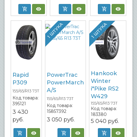
1 ШТУКА
1 ШТУКА
Hankook
Rapid
PowerTrac
Winter
P309
PowerMarch
i*Pike RS2
A/S
155/65/R13 73T
W429
Код товара:
155/65/R13 73T
155/65/R13 73T
395121
Код товара:
Код товара:
3 430
15857392
183380
руб.
3 050
руб.
5 040
руб.