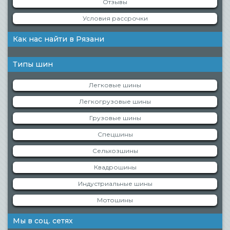
Отзывы
Условия рассрочки
Как нас найти в Рязани
Типы шин
Легковые шины
Легкогрузовые шины
Грузовые шины
Спецшины
Сельхозшины
Квадрошины
Индустриальные шины
Мотошины
Мы в соц. сетях