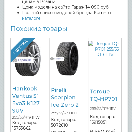
ценам в Рязани.
Цена модели на сайте Гараж 14 090 руб.
Полный список моделей бренда Kumho в
каталоге
.
Похожие товары
1 ШТУКА
Hankook
Pirelli
Torque
Ventus S1
Scorpion
TQ-HP701
Evo3 K127
Ice Zero 2
255/55/R19 111V
SUV
255/55/R19 111H
Код товара:
255/55/R19 111W
Код товара:
15915051
Код товара:
5072610
15753862
8 560
руб.