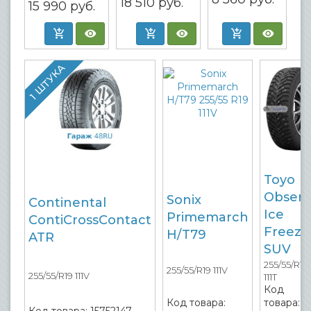
18 510
руб.
15 990
руб.
1 ШТУКА
Toyo
Observ
Sonix
Continental
Ice
Primemarch
ContiCrossContact
Freeze
H/T79
ATR
SUV
255/55/R19
255/55/R19 111V
255/55/R19 111V
111T
Код
Код товара:
товара:
Код товара:
15752147