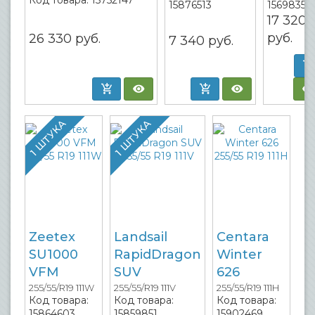
15876513
15698359
17 320
руб.
26 330
руб.
7 340
руб.
1 ШТУКА
1 ШТУКА
Zeetex
Landsail
Centara
SU1000
RapidDragon
Winter
VFM
SUV
626
255/55/R19 111W
255/55/R19 111V
255/55/R19 111H
Код товара:
Код товара:
Код товара:
15864603
15859851
15902469